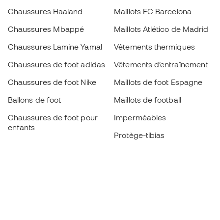
Chaussures Haaland
Maillots FC Barcelona
Chaussures Mbappé
Maillots Atlético de Madrid
Chaussures Lamine Yamal
Vêtements thermiques
Chaussures de foot adidas
Vêtements d’entraînement
Chaussures de foot Nike
Maillots de foot Espagne
Ballons de foot
Maillots de football
Chaussures de foot pour
Imperméables
enfants
Protège-tibias
Gants pour enfant
Vêtements de gardien de
Chaussures pour enfants
but
Vètements pour enfants
Black Friday