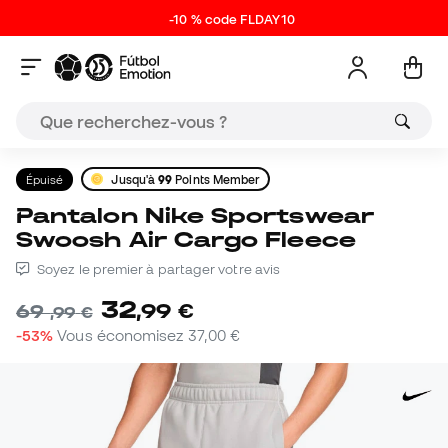
-10 % code FLDAY10
Épuisé
Jusqu'à
99
Points Member
Pantalon Nike Sportswear
Swoosh Air Cargo Fleece
Soyez le premier à partager votre avis
32
,
99
€
69
,
99
€
-53%
Vous économisez
37,00 €