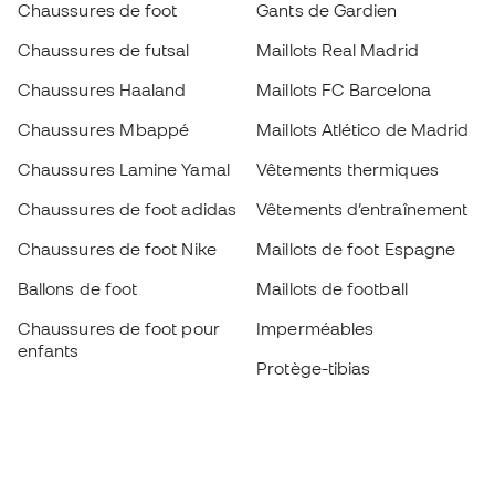
Chaussures de foot
Gants de Gardien
Chaussures de futsal
Maillots Real Madrid
Chaussures Haaland
Maillots FC Barcelona
Chaussures Mbappé
Maillots Atlético de Madrid
Chaussures Lamine Yamal
Vêtements thermiques
Chaussures de foot adidas
Vêtements d’entraînement
Chaussures de foot Nike
Maillots de foot Espagne
Ballons de foot
Maillots de football
Chaussures de foot pour
Imperméables
enfants
Protège-tibias
Gants pour enfant
Vêtements de gardien de
Chaussures pour enfants
but
Vètements pour enfants
Black Friday