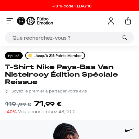
-10 % code FLDAY10
Épuisé
Jusqu'à
216
Points Member
T-Shirt Nike Pays-Bas Van
Nistelrooy Édition Spéciale
Reissue
Soyez le premier à partager votre avis
71
,
99
€
119
,
99
€
-40%
Vous économisez
48,00 €