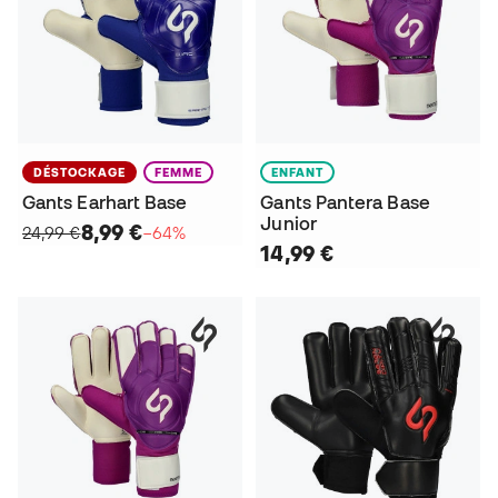
DÉSTOCKAGE
FEMME
ENFANT
Gants Earhart Base
Gants Pantera Base
Junior
8,99 €
24,99 €
−64%
14,99 €