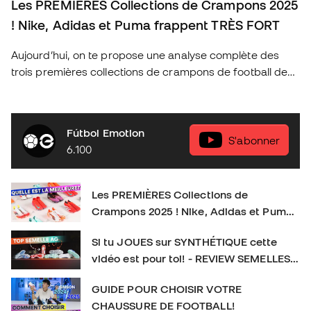
Les PREMIÈRES Collections de Crampons 2025
! Nike, Adidas et Puma frappent TRÈS FORT
Aujourd’hui, on te propose une analyse complète des
trois premières collections de crampons de football de
2025 des marques les plus emblématiques : Nike, Adidas
et Puma. Découvre les nouveautés de cette année, les
technologies qui révolutionnent le jeu et quels sont les
Fútbol Emotion
crampons idéaux pour chaque type de joueur. As-tu déjà
S'abonner
6.100
ton modèle préféré ? Donne-nous ton avis en
commentaire et n’oublie pas de t’abonner pour plus de
contenu exclusif sur le football et l’équipement sportif !
Les PREMIÈRES Collections de
👉 Abonne-toi et active la cloche pour plus de contenu
Crampons 2025 ! Nike, Adidas et Puma
foot. SOCIAL : IG :
frappent TRÈS FORT
https://www.instagram.com/futbolemotionfr/ TIKTOK :
Si tu JOUES sur SYNTHÉTIQUE cette
https://www.tiktok.com/@futbolemotionfr Crampons de
vidéo est pour toi! - REVIEW SEMELLES
football : #CramponsDeFootball #Football
AG
GUIDE POUR CHOISIR VOTRE
CHAUSSURE DE FOOTBALL!