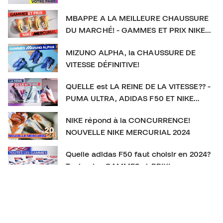
MBAPPE A LA MEILLEURE CHAUSSURE
DU MARCHÉ! - GAMMES ET PRIX NIKE
MERCURIAL
MIZUNO ALPHA, la CHAUSSURE DE
VITESSE DÉFINITIVE!
QUELLE est LA REINE DE LA VITESSE?? -
PUMA ULTRA, ADIDAS F50 ET NIKE
MERCURIAL
NIKE répond à la CONCURRENCE!
NOUVELLE NIKE MERCURIAL 2024
Quelle adidas F50 faut choisir en 2024?
Toutes les GAMMES et PRIX!
La CHAUSSURE DE FOOTBALL qu’on
SOUS-ESTIME! New Balance Furon V7+
Sommes-nous face à la MEILLEURE CHAUSSURE DE