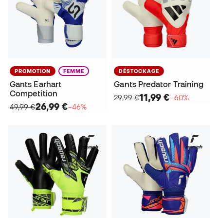
PROMOTION
FEMME
DÉSTOCKAGE
Gants Earhart
Gants Predator Training
Competition
11,99 €
29,99 €
−60%
26,99 €
49,99 €
−46%