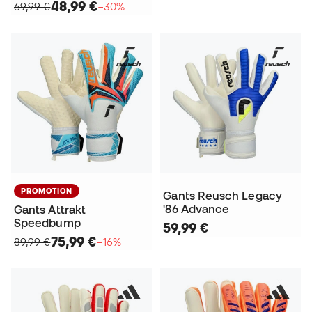
48,99 €
69,99 €
−30%
PROMOTION
Gants Reusch Legacy
'86 Advance
Gants Attrakt
Speedbump
59,99 €
75,99 €
89,99 €
−16%