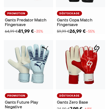
PROMOTION
DÉSTOCKAGE
Gants Predator Match
Gants Copa Match
Fingersave
Fingersave
41,99 €
26,99 €
64,99 €
−35%
59,99 €
−55%
PROMOTION
DÉSTOCKAGE
Gants Future Play
Gants Zero Base
Negative
7,99 €
24,99 €
−68%