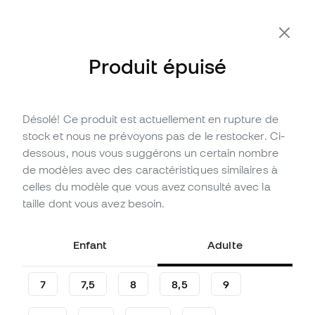
Produit épuisé
Désolé! Ce produit est actuellement en rupture de
Épuisé
Jusqu'à
105
Points Member
stock et nous ne prévoyons pas de le restocker. Ci-
Gants adidas Predator
dessous, nous vous suggérons un certain nombre
League
de modèles avec des caractéristiques similaires à
celles du modèle que vous avez consulté avec la
(
15
)
taille dont vous avez besoin.
34
,
99
€
69
,
99
€
-50%
Vous économisez
35,00 €
Enfant
Adulte
7
7,5
8
8,5
9