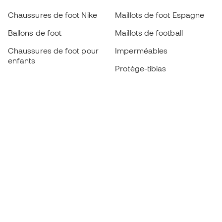
Chaussures de foot Nike
Maillots de foot Espagne
Ballons de foot
Maillots de football
Chaussures de foot pour
Imperméables
enfants
Protège-tibias
Gants pour enfant
Vêtements de gardien de
Chaussures pour enfants
but
Vètements pour enfants
Black Friday
Devenez
Member
dès maintenant
Cumulez des points et économisez sur vos
achats