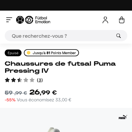
Épuisé
Jusqu'à
81
Points Member
Chaussures de futsal Puma
Pressing IV
(
3
)
26
,
99
€
59
,
99
€
-55%
Vous économisez
33,00 €