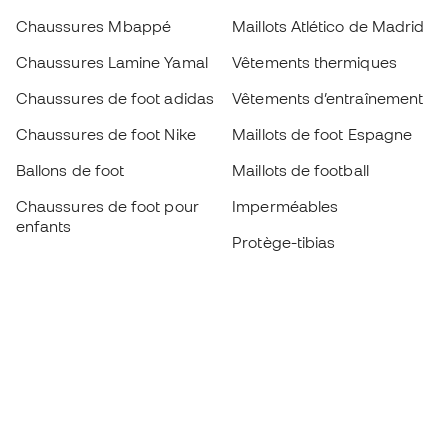
Chaussures Mbappé
Maillots Atlético de Madrid
Chaussures Lamine Yamal
Vêtements thermiques
Chaussures de foot adidas
Vêtements d’entraînement
Chaussures de foot Nike
Maillots de foot Espagne
Ballons de foot
Maillots de football
Chaussures de foot pour
Imperméables
enfants
Protège-tibias
Gants pour enfant
Vêtements de gardien de
Chaussures pour enfants
but
Vètements pour enfants
Black Friday
Devenez