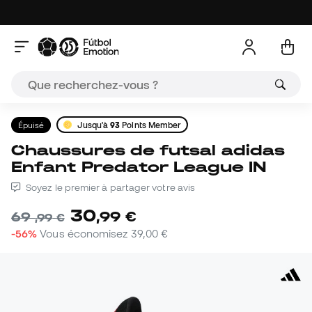
Épuisé
Jusqu'à
93
Points Member
Chaussures de futsal adidas
Enfant Predator League IN
Soyez le premier à partager votre avis
30
,
99
€
69
,
99
€
-56%
Vous économisez
39,00 €