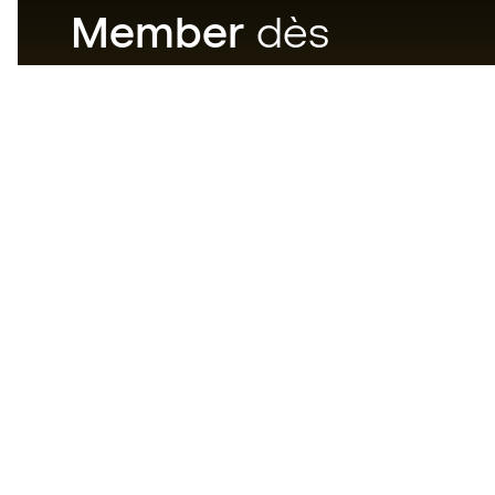
Member
dès
maintenant
Téléchargez maintenant
l'application pour les
passionnés du matériel de foot
et profitez d'un achat plus
rapide et pratique.