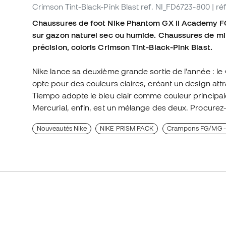
Crimson Tint-Black-Pink Blast
ref. NI_FD6723-800
| r
Chaussures de foot Nike Phantom GX II Academy FG/
sur gazon naturel sec ou humide. Chaussures de mi
précision, coloris Crimson Tint-Black-Pink Blast.
Nike lance sa deuxième grande sortie de l'année : le
opte pour des couleurs claires, créant un design attr
Tiempo adopte le bleu clair comme couleur principal
Mercurial, enfin, est un mélange des deux. Procurez-vou
Nouveautés Nike
NIKE PRISM PACK
Crampons FG/MG - 