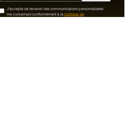
J’accepte de recevoir des communications personnalisées
me concernant conformément à la
politique de
confidentialité
de Sports Emotion.
ion
#BeTheBest
uté Member
Chez Sports Emotion, nous encourageons
une culture de vie sportive axée sur le
tre équipe
bien-être total de l’athlète, grâce à un
écosystème construit autour de la
énérales de vente
spécialisation de chacune des marques
qui composent le groupe.
cookies
Voir tous les magasins
onfidentialité
ales
Basketball Emotion