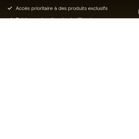
Accès prioritaire à des produits exclusifs
Rejoignez plus d’un demi-million de
membres.
Besoin d'aide ?
Fútbol Emot
Service client
La communa
Échanges et retours
Rejoignez no
Guide de l'équipement de football
Conditions g
Guide des tailles
Politique de 
Compliance
Politique de c
Sites Web internationaux de
Mentions Lég