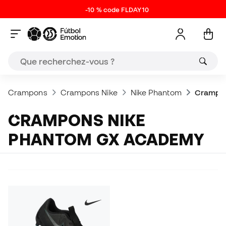
-10 % code FLDAY10
Crampons
Crampons Nike
Nike Phantom
Crampo
CRAMPONS NIKE
PHANTOM GX ACADEMY