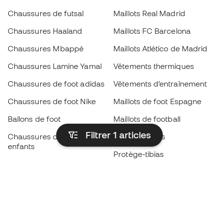
Chaussures de futsal
Maillots Real Madrid
Chaussures Haaland
Maillots FC Barcelona
Chaussures Mbappé
Maillots Atlético de Madrid
Chaussures Lamine Yamal
Vêtements thermiques
Chaussures de foot adidas
Vêtements d’entraînement
Chaussures de foot Nike
Maillots de foot Espagne
Ballons de foot
Maillots de football
Filtrer 1
articles
Chaussures de foot pour
Imperméables
enfants
Protège-tibias
Gants pour enfant
Vêtements de gardien de
Chaussures pour enfants
but
Vètements pour enfants
Black Friday