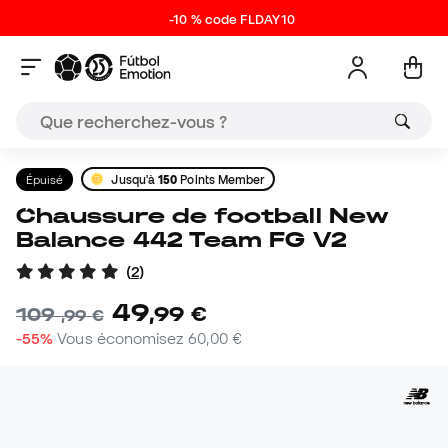
-10 % code FLDAY10
Épuisé
Jusqu'à
150
Points Member
Chaussure de football New
Balance 442 Team FG V2
(
2
)
49
,
99
€
109
,
99
€
-55%
Vous économisez
60,00 €