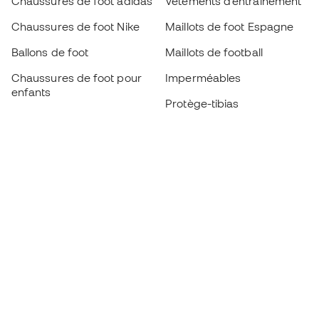
Chaussures de foot adidas
Vêtements d’entraînement
Chaussures de foot Nike
Maillots de foot Espagne
Ballons de foot
Maillots de football
Chaussures de foot pour
Imperméables
enfants
Protège-tibias
Gants pour enfant
Vêtements de gardien de
Chaussures pour enfants
but
Vètements pour enfants
Black Friday
Devenez
Member
dès maintenant
Cumulez des points et économisez sur vos
achats