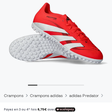
Crampons
Crampons adidas
adidas Predator
Cra