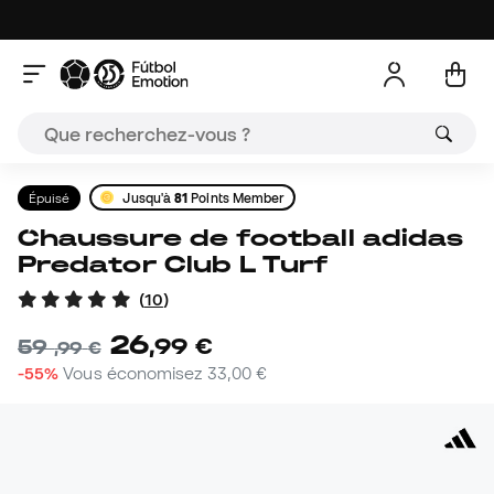
Épuisé
Jusqu'à
81
Points Member
Chaussure de football adidas
Predator Club L Turf
(
10
)
26
,
99
€
59
,
99
€
-55%
Vous économisez
33,00 €