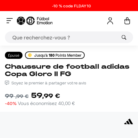
-10 % code FLDAY10
Épuisé
Jusqu'à
180
Points Member
Chaussure de football adidas
Copa Gloro II FG
Soyez le premier à partager votre avis
59
,
99
€
99
,
99
€
-40%
Vous économisez
40,00 €