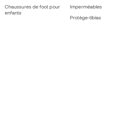
Chaussures de foot pour
Imperméables
enfants
Protège-tibias
Gants pour enfant
Vêtements de gardien de
Chaussures pour enfants
but
Vètements pour enfants
Black Friday
Devenez
Member
dès maintenant
Cumulez des points et économisez sur vos
achats
Accès prioritaire à des produits exclusifs
Rejoignez plus d’un demi-million de membres.