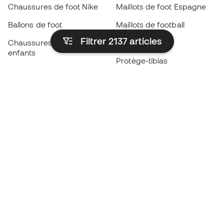
Chaussures de foot Nike
Maillots de foot Espagne
Ballons de foot
Maillots de football
Filtrer 2137
articles
Chaussures de foot pour
Imperméables
enfants
Protège-tibias
Gants pour enfant
Vêtements de gardien de
Chaussures pour enfants
but
Vètements pour enfants
Black Friday
Devenez
Member
dès maintenant
Cumulez des points et économisez sur vos
achats