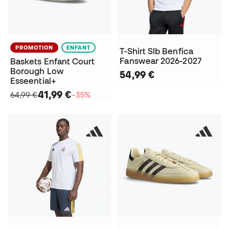
PROMOTION
ENFANT
T-Shirt Slb Benfica
Fanswear 2026-2027
Baskets Enfant Court
Borough Low
54,99 €
Esseential+
41,99 €
64,99 €
−35%