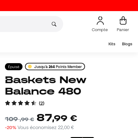
Compte
Panier
Kits
Blogs
Épuisé
Jusqu'à
264
Points Member
Baskets New
Balance 480
(
2
)
87
,
99
€
109
,
99
€
-20%
Vous économisez
22,00 €