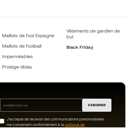
Vêtements de gardien de
Maillots de foot Espagne
but
Maillots de football
Black Friday
Imperméables
Protège-tibias
S'ABONNER
J’accepte de recevoir des communications personnalisées
me concernant conformément à la
politique de