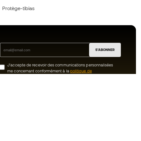
Protège-tibias
S'ABONNER
J’accepte de recevoir des communications personnalisées
me concernant conformément à la
politique de
confidentialité
de Sports Emotion.
ion
#BeTheBest
uté Member
Chez Sports Emotion, nous encourageons