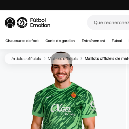
Chaussures de foot
Gants de gardien
Entraînement
Futsal
Articles officiels
Maillots officiels
Maillots officiels de ma