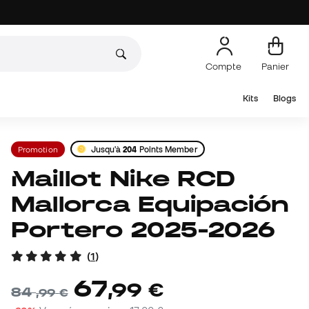
Compte
Panier
Kits
Blogs
Promotion
Jusqu'à
204
Points Member
Maillot Nike RCD
Mallorca Equipación
Portero 2025-2026
(
1
)
67
,
99
€
84
,
99
€