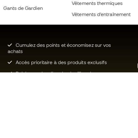
Vêtements thermiques
Gants de Gardien
Vêtements d’entraînement
Cumulez des points et économisez sur vos
achats
Accès prioritaire à des produits exclusifs
Rejoignez plus d’un demi-million de
membres.
Besoin d'aide ?
Fútbol Emot
Service client
La communa