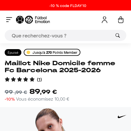
-10 % code FLDAY10
Épuisé
Jusqu'à
270
Points Member
Maillot Nike Domicile femme
Fc Barcelona 2025-2026
(
1
)
89
,
99
€
99
,
99
€
-10%
Vous économisez
10,00 €