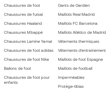
Chaussures de foot
Gants de Gardien
Chaussures de futsal
Maillots Real Madrid
Chaussures Haaland
Maillots FC Barcelona
Chaussures Mbappé
Maillots Atlético de Madrid
Chaussures Lamine Yamal
Vêtements thermiques
Chaussures de foot adidas
Vêtements d’entraînement
Chaussures de foot Nike
Maillots de foot Espagne
Ballons de foot
Maillots de football
Chaussures de foot pour
Imperméables
enfants
Protège-tibias
Gants pour enfant
Vêtements de gardien de
Chaussures pour enfants
but
Vètements pour enfants
Black Friday