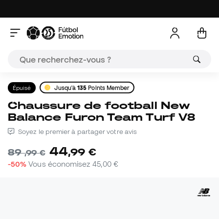
Épuisé
Jusqu'à
135
Points Member
Chaussure de football New
Balance Furon Team Turf V8
Soyez le premier à partager votre avis
44
,
99
€
89
,
99
€
-50%
Vous économisez
45,00 €