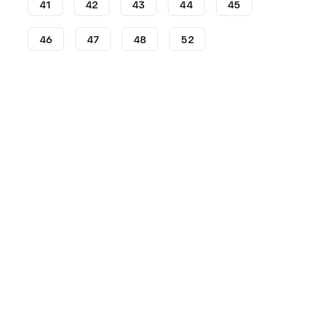
41
42
43
44
45
46
47
48
52
Crampons
Crampons adidas
adidas Predator
Cra