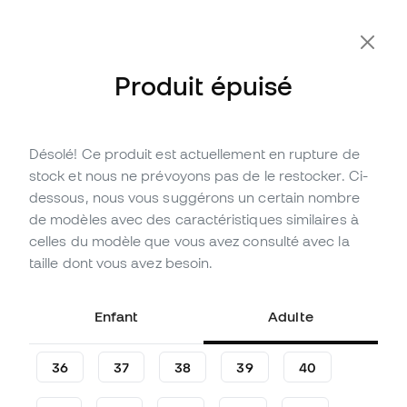
-10 % code FLDAY10
Produit épuisé
Désolé! Ce produit est actuellement en rupture de
Épuisé
Jusqu'à
117
Points Member
stock et nous ne prévoyons pas de le restocker. Ci-
Chaussure de football adidas
dessous, nous vous suggérons un certain nombre
Enfant Predator League FT
de modèles avec des caractéristiques similaires à
FG/MG
celles du modèle que vous avez consulté avec la
taille dont vous avez besoin.
(
11
)
38
,
99
€
79
,
99
€
Enfant
Adulte
-51%
Vous économisez
41,00 €
36
37
38
39
40