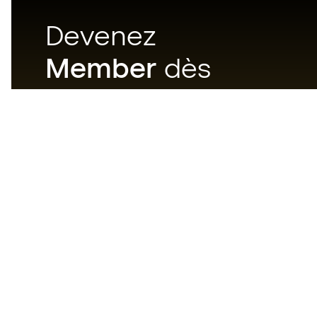
Devenez
Member
dès
maintenant
Téléchargez maintenant
l'application pour les
passionnés du matériel de foot
et profitez d'un achat plus
rapide et pratique.