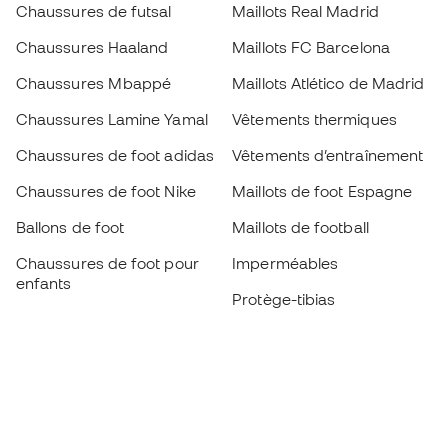
Chaussures de futsal
Maillots Real Madrid
Chaussures Haaland
Maillots FC Barcelona
Chaussures Mbappé
Maillots Atlético de Madrid
Chaussures Lamine Yamal
Vêtements thermiques
Chaussures de foot adidas
Vêtements d’entraînement
Chaussures de foot Nike
Maillots de foot Espagne
Ballons de foot
Maillots de football
Chaussures de foot pour
Imperméables
enfants
Protège-tibias
Gants pour enfant
Vêtements de gardien de
Chaussures pour enfants
but
Vètements pour enfants
Black Friday