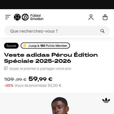
Épuisé
Jusqu'à
180
Points Member
Veste adidas Pérou Édition
Spéciale 2025-2026
Soyez le premier à partager votre avis
59
,
99
€
109
,
99
€
-45%
Vous économisez
50,00 €