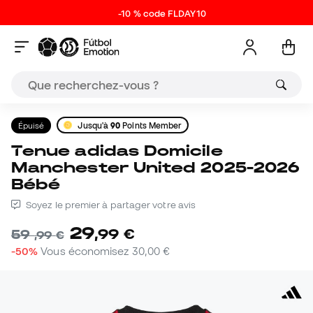
-10 % code FLDAY10
Épuisé
Jusqu'à
90
Points Member
Tenue adidas Domicile
Manchester United 2025-2026
Bébé
Soyez le premier à partager votre avis
29
,
99
€
59
,
99
€
-50%
Vous économisez
30,00 €