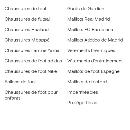
Chaussures de foot
Gants de Gardien
Chaussures de futsal
Maillots Real Madrid
Chaussures Haaland
Maillots FC Barcelona
Chaussures Mbappé
Maillots Atlético de Madrid
Chaussures Lamine Yamal
Vêtements thermiques
Chaussures de foot adidas
Vêtements d’entraînement
Chaussures de foot Nike
Maillots de foot Espagne
Ballons de foot
Maillots de football
Chaussures de foot pour
Imperméables
enfants
Protège-tibias
Gants pour enfant
Vêtements de gardien de
Chaussures pour enfants
but
Vètements pour enfants
Black Friday