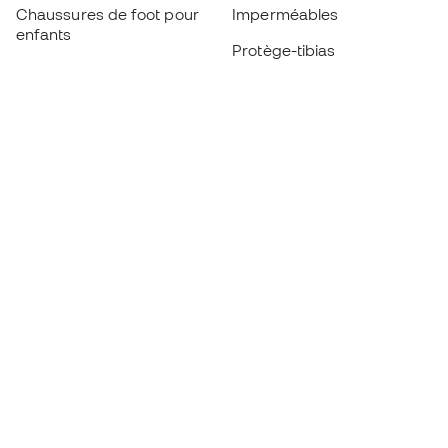
Chaussures de foot pour
Imperméables
enfants
Protège-tibias
Gants pour enfant
Vêtements de gardien de
Chaussures pour enfants
but
Vètements pour enfants
Black Friday
Devenez
Member
dès maintenant
Cumulez des points et économisez sur vos
achats
Accès prioritaire à des produits exclusifs
Rejoignez plus d’un demi-million de membres.