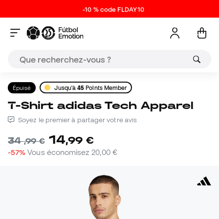
-10 % code FLDAY10
Épuisé
Jusqu'à
45
Points Member
T-Shirt adidas Tech Apparel
Soyez le premier à partager votre avis
14
,
99
€
34
,
99
€
-57%
Vous économisez
20,00 €