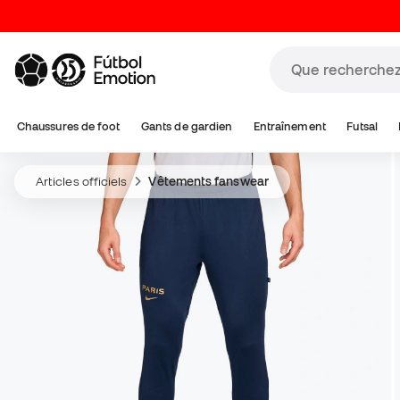
Chaussures de foot
Gants de gardien
Entraînement
Futsal
Articles officiels
Vêtements fanswear