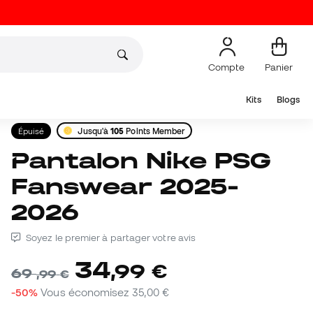
Compte
Panier
Kits
Blogs
Épuisé
Jusqu'à
105
Points Member
Pantalon Nike PSG
Fanswear 2025-
2026
Soyez le premier à partager votre avis
34
,
99
€
69
,
99
€
-50%
Vous économisez
35,00 €