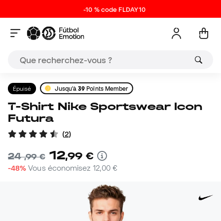
-10 % code FLDAY10
Épuisé
Jusqu'à
39
Points Member
T-Shirt Nike Sportswear Icon
Futura
(
2
)
12
,
99
€
24
,
99
€
-48%
Vous économisez
12,00 €