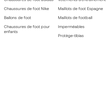
Chaussures de foot Nike
Maillots de foot Espagne
Ballons de foot
Maillots de football
Chaussures de foot pour
Imperméables
enfants
Protège-tibias
Gants pour enfant
Vêtements de gardien de
Chaussures pour enfants
but
Vètements pour enfants
Black Friday
Devenez
Member
dès maintenant
Cumulez des points et économisez sur vos
achats