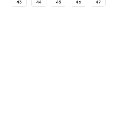
43
44
45
46
47
Crampons
Crampons Nike
Nike Mercurial
Crampon