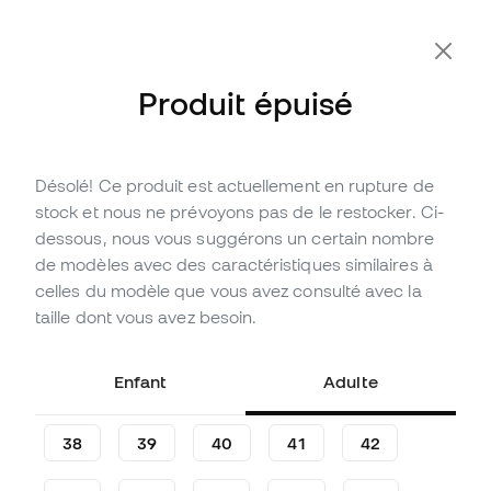
-10 % code FLDAY10
Produit épuisé
Désolé! Ce produit est actuellement en rupture de
Épuisé
Jusqu'à
375
Points Member
stock et nous ne prévoyons pas de le restocker. Ci-
Chaussure de football Nike
dessous, nous vous suggérons un certain nombre
Air Zoom Mercurial Vapor 16
de modèles avec des caractéristiques similaires à
Elite FG
celles du modèle que vous avez consulté avec la
taille dont vous avez besoin.
(
18
)
124
,
99
€
269
,
99
€
Enfant
Adulte
-54%
Vous économisez
145,00 €
38
39
40
41
42