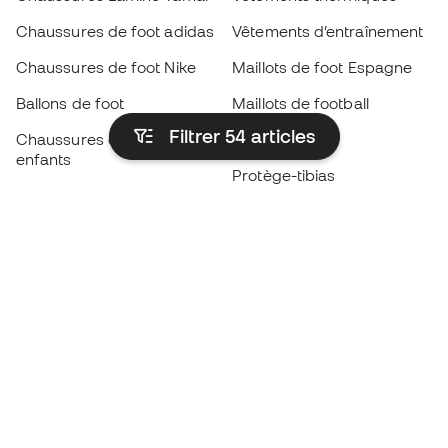
Chaussures de foot adidas
Vêtements d’entraînement
Chaussures de foot Nike
Maillots de foot Espagne
Ballons de foot
Maillots de football
Filtrer 54
articles
Chaussures de foot pour
Imperméables
enfants
Protège-tibias
Gants pour enfant
Vêtements de gardien de
Chaussures pour enfants
but
Vètements pour enfants
Black Friday
Devenez
Member
dès maintenant