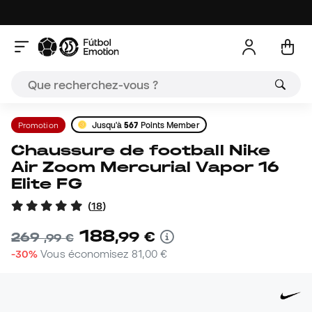
Promotion
Jusqu'à
567
Points Member
Chaussure de football Nike
Air Zoom Mercurial Vapor 16
Elite FG
(
18
)
188
,
99
€
269
,
99
€
-30%
Vous économisez
81,00 €