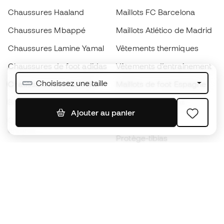
Chaussures Haaland
Maillots FC Barcelona
Chaussures Mbappé
Maillots Atlético de Madrid
Chaussures Lamine Yamal
Vêtements thermiques
Chaussures de foot adidas
Vêtements d’entraînement
Choisissez une taille
Chaussures de foot Nike
Maillots de foot Espagne
Ballons de foot
Maillots de football
Ajouter au panier
Chaussures de foot pour
Imperméables
enfants
Protège-tibias
Gants pour enfant
Vêtements de gardien de
Chaussures pour enfants
but
Vètements pour enfants
Black Friday