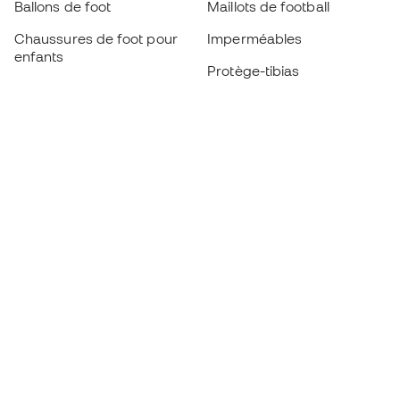
Ballons de foot
Maillots de football
Chaussures de foot pour
Imperméables
enfants
Protège-tibias
Gants pour enfant
Vêtements de gardien de
Chaussures pour enfants
but
Vètements pour enfants
Black Friday
Devenez
Member
dès maintenant
Cumulez des points et économisez sur vos
achats
Accès prioritaire à des produits exclusifs
Rejoignez plus d’un demi-million de membres.