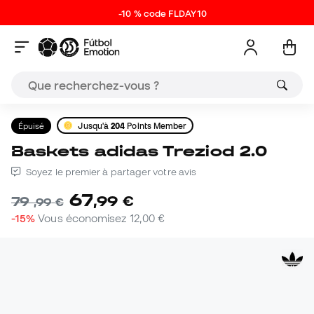
-10 % code FLDAY10
Épuisé
Jusqu'à
204
Points Member
Baskets adidas Treziod 2.0
Soyez le premier à partager votre avis
67
,
99
€
79
,
99
€
-15%
Vous économisez
12,00 €