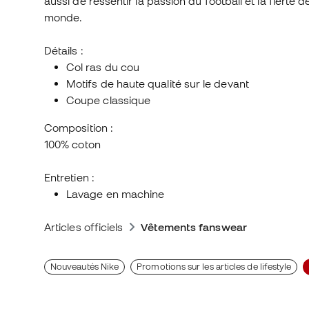
aussi de ressentir la passion du football et la fierté
monde.
Détails :
Col ras du cou
Motifs de haute qualité sur le devant
Coupe classique
Composition :
100% coton
Entretien :
Lavage en machine
Articles officiels
Vêtements fanswear
Nouveautés Nike
Promotions sur les articles de lifestyle