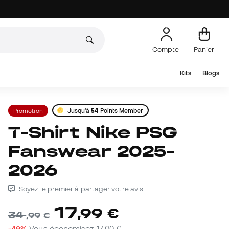
Compte
Panier
Kits
Blogs
Promotion
Jusqu'à
54
Points Member
T-Shirt Nike PSG
Fanswear 2025-
2026
Soyez le premier à partager votre avis
17
,
99
€
34
,
99
€
-49%
Vous économisez
17,00 €