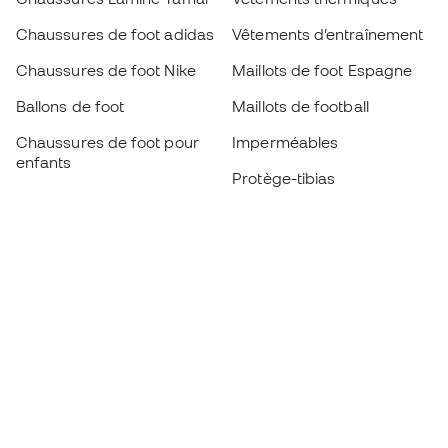
Chaussures de foot adidas
Vêtements d’entraînement
Chaussures de foot Nike
Maillots de foot Espagne
Ballons de foot
Maillots de football
Chaussures de foot pour
Imperméables
enfants
Protège-tibias
Gants pour enfant
Vêtements de gardien de
Chaussures pour enfants
but
Vètements pour enfants
Black Friday
Devenez
Member
dès maintenant