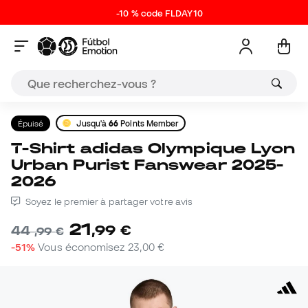
-10 % code FLDAY10
Épuisé
Jusqu'à
66
Points Member
T-Shirt adidas Olympique Lyon
Urban Purist Fanswear 2025-
2026
Soyez le premier à partager votre avis
21
,
99
€
44
,
99
€
-51%
Vous économisez
23,00 €