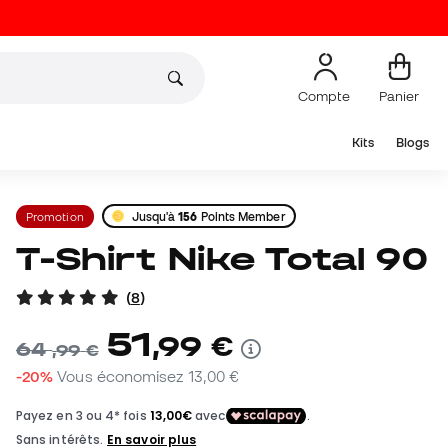
Compte
Panier
Kits
Blogs
Promotion
Jusqu'à
156
Points Member
T-Shirt Nike Total 90
(
8
)
51
,
99
€
64
,
99
€
-20%
Vous économisez
13,00 €