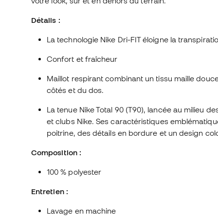
votre look, sur et en dehors du terrain.
Détails :
La technologie Nike Dri-FIT éloigne la transpirati
Confort et fraîcheur
Maillot respirant combinant un tissu maille dou
côtés et du dos.
La tenue Nike Total 90 (T90), lancée au milieu d
et clubs Nike. Ses caractéristiques emblématique
poitrine, des détails en bordure et un design col
Composition :
100 % polyester
Entretien :
Lavage en machine