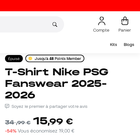
Compte
Panier
Kits
Blogs
Épuisé
Jusqu'à
48
Points Member
T-Shirt Nike PSG
Fanswear 2025-
2026
Soyez le premier à partager votre avis
15
,
99
€
34
,
99
€
-54%
Vous économisez
19,00 €