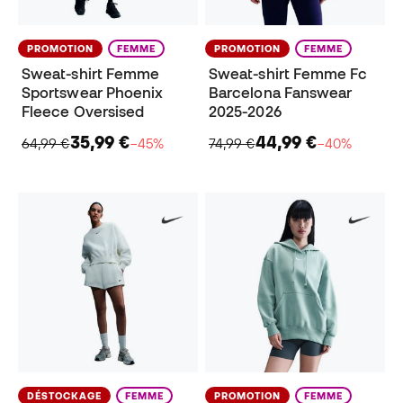
PROMOTION
FEMME
PROMOTION
FEMME
Sweat-shirt Femme
Sweat-shirt Femme Fc
Sportswear Phoenix
Barcelona Fanswear
Fleece Oversised
2025-2026
35,99 €
44,99 €
64,99 €
−45%
74,99 €
−40%
DÉSTOCKAGE
FEMME
PROMOTION
FEMME