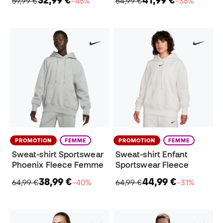
32,99 €
41,99 €
59,99 €
−45%
64,99 €
−35%
PROMOTION
FEMME
PROMOTION
FEMME
Sweat-shirt Sportswear
Sweat-shirt Enfant
Phoenix Fleece Femme
Sportswear Fleece
38,99 €
44,99 €
64,99 €
−40%
64,99 €
−31%