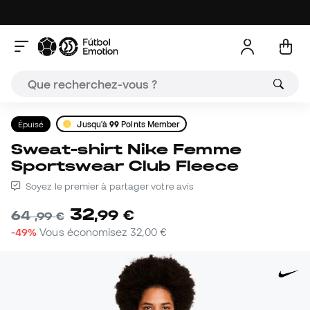
Épuisé
Jusqu'à
99
Points Member
Sweat-shirt Nike Femme
Sportswear Club Fleece
Soyez le premier à partager votre avis
32
,
99
€
64
,
99
€
-49%
Vous économisez
32,00 €