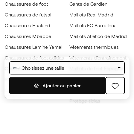
Chaussures de foot
Gants de Gardien
Chaussures de futsal
Maillots Real Madrid
Chaussures Haaland
Maillots FC Barcelona
Chaussures Mbappé
Maillots Atlético de Madrid
Chaussures Lamine Yamal
Vêtements thermiques
Chaussures de foot adidas
Vêtements d’entraînement
Choisissez une taille
Chaussures de foot Nike
Maillots de foot Espagne
Ballons de foot
Maillots de football
Ajouter au panier
Chaussures de foot pour
Imperméables
enfants
Protège-tibias
Gants pour enfant
Vêtements de gardien de
Chaussures pour enfants
but
Vètements pour enfants
Black Friday