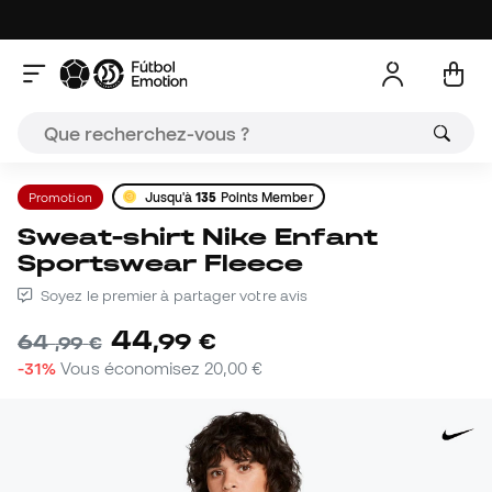
Promotion
Jusqu'à
135
Points Member
Sweat-shirt Nike Enfant
Sportswear Fleece
Soyez le premier à partager votre avis
44
,
99
€
64
,
99
€
-31%
Vous économisez
20,00 €