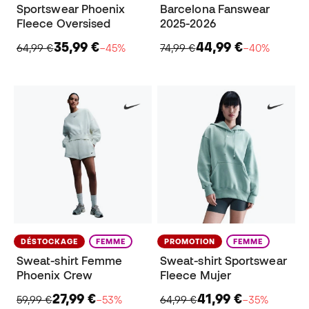
Sportswear Phoenix
Barcelona Fanswear
Fleece Oversised
2025-2026
35,99 €
44,99 €
64,99 €
−45%
74,99 €
−40%
DÉSTOCKAGE
FEMME
PROMOTION
FEMME
Sweat-shirt Femme
Sweat-shirt Sportswear
Phoenix Crew
Fleece Mujer
27,99 €
41,99 €
59,99 €
−53%
64,99 €
−35%