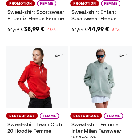
PROMOTION
FEMME
PROMOTION
FEMME
Sweat-shirt Sportswear
Sweat-shirt Enfant
Phoenix Fleece Femme
Sportswear Fleece
38,99 €
44,99 €
64,99 €
−40%
64,99 €
−31%
DÉSTOCKAGE
FEMME
DÉSTOCKAGE
FEMME
Sweat-shirt Team Club
Sweat-shirt Femme
20 Hoodie Femme
Inter Milan Fanswear
2025-2026