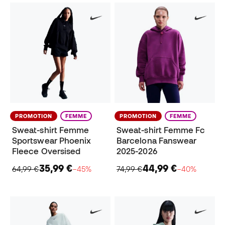
PROMOTION
FEMME
PROMOTION
FEMME
Sweat-shirt Femme
Sweat-shirt Femme Fc
Sportswear Phoenix
Barcelona Fanswear
Fleece Oversised
2025-2026
35,99 €
44,99 €
64,99 €
−45%
74,99 €
−40%