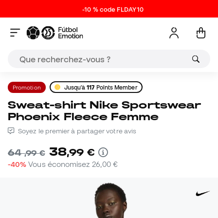
-10 % code FLDAY10
Promotion
Jusqu'à
117
Points Member
Sweat-shirt Nike Sportswear
Phoenix Fleece Femme
Soyez le premier à partager votre avis
38
,
99
€
64
,
99
€
-40%
Vous économisez
26,00 €