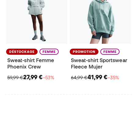
DÉSTOCKAGE
FEMME
PROMOTION
FEMME
Sweat-shirt Femme
Sweat-shirt Sportswear
Phoenix Crew
Fleece Mujer
27,99 €
41,99 €
59,99 €
−53%
64,99 €
−35%