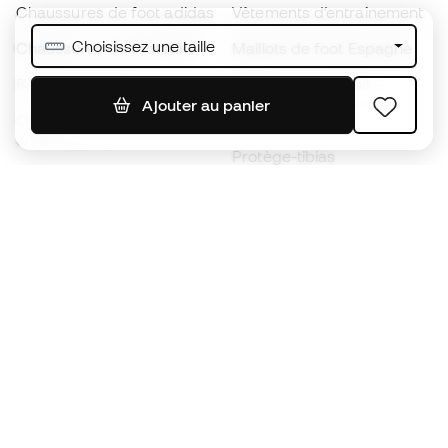
Chaussures de foot adidas
Vêtements d’entraînement
Choisissez une taille
Chaussures de foot Nike
Maillots de foot Espagne
Ballons de foot
Maillots de football
Ajouter au panier
Chaussures de foot pour
Imperméables
enfants
Protège-tibias
Gants pour enfant
Vêtements de gardien de
Chaussures pour enfants
but
Vètements pour enfants
Black Friday
Devenez
Member
dès maintenant
Cumulez des points et économisez sur vos