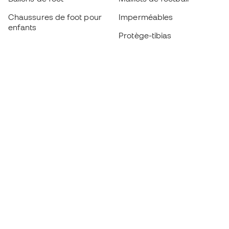
Chaussures de foot pour
Imperméables
enfants
Protège-tibias
Gants pour enfant
Vêtements de gardien de
Chaussures pour enfants
but
Vètements pour enfants
Black Friday
Devenez
Member
dès maintenant
Cumulez des points et économisez sur vos
achats
Accès prioritaire à des produits exclusifs
Rejoignez plus d’un demi-million de membres.