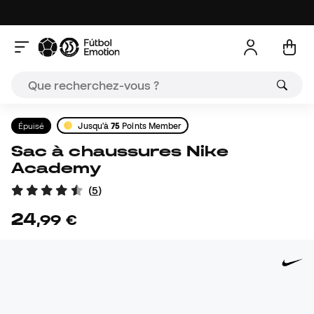
Épuisé
Jusqu'à
75
Points Member
Sac à chaussures Nike
Academy
(
5
)
24
,
99
€