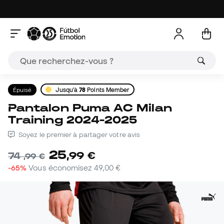
Épuisé
Jusqu'à
78
Points Member
Pantalon Puma AC Milan
Training 2024-2025
Soyez le premier à partager votre avis
25
,
99
€
74
,
99
€
-65%
Vous économisez
49,00 €