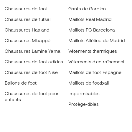
Chaussures de foot
Gants de Gardien
Chaussures de futsal
Maillots Real Madrid
Chaussures Haaland
Maillots FC Barcelona
Chaussures Mbappé
Maillots Atlético de Madrid
Chaussures Lamine Yamal
Vêtements thermiques
Chaussures de foot adidas
Vêtements d’entraînement
Chaussures de foot Nike
Maillots de foot Espagne
Ballons de foot
Maillots de football
Chaussures de foot pour
Imperméables
enfants
Protège-tibias
Gants pour enfant
Vêtements de gardien de
Chaussures pour enfants
but
Vètements pour enfants
Black Friday