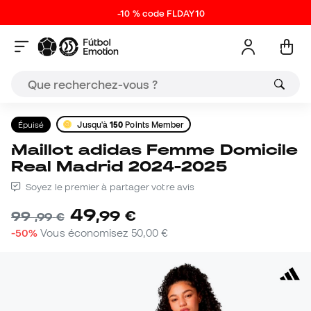
-10 % code FLDAY10
Épuisé
Jusqu'à
150
Points Member
Maillot adidas Femme Domicile
Real Madrid 2024-2025
Soyez le premier à partager votre avis
49
,
99
€
99
,
99
€
-50%
Vous économisez
50,00 €