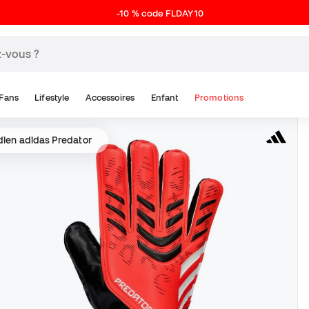
-10 % code FLDAY10
Fans
Lifestyle
Accessoires
Enfant
Promotions
dien adidas Predator