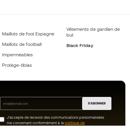
Vêtements de gardien de
Maillots de foot Espagne
but
Maillots de football
Black Friday
Imperméables
Protège-tibias
S'ABONNER
J’accepte de recevoir des communications personnalisées
me concernant conformément à la
politique de
confidentialité
de Sports Emotion.