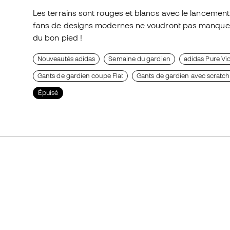
Les terrains sont rouges et blancs avec le lancement
fans de designs modernes ne voudront pas manque
du bon pied !
Nouveautés adidas
Semaine du gardien
adidas Pure Vi
Gants de gardien coupe Flat
Gants de gardien avec scratch
Épuisé