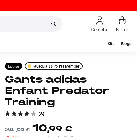
Compte
Panier
Kits
Blogs
Épuisé
Jusqu'à
33
Points Member
Gants adidas
Enfant Predator
Training
(
8
)
10
,
99
€
24
,
99
€