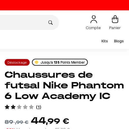
Compte
Panier
Kits
Blogs
Déstockage
Jusqu'à
135
Points Member
Chaussures de
futsal Nike Phantom
6 Low Academy IC
(
1
)
44
,
99
€
89
,
99
€