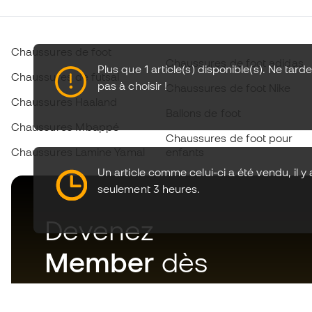
Chaussures de foot
Chaussures de foot adidas
Plus que 1 article(s) disponible(s). Ne tard
Chaussures de futsal
pas à choisir !
Chaussures de foot Nike
Chaussures Haaland
Ballons de foot
Chaussures Mbappé
Chaussures de foot pour
Chaussures Lamine Yamal
enfants
Un article comme celui-ci a été vendu, il y 
seulement 3 heures.
Devenez
Member
dès
maintenant