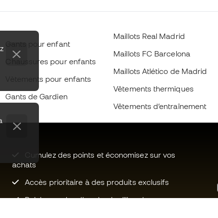
Maillots Real Madrid
Gants pour enfant
ez
Maillots FC Barcelona
Chaussures pour enfants
Maillots Atlético de Madrid
Vètements pour enfants
Vêtements thermiques
Gants de Gardien
Vêtements d’entraînement
a
Cumulez des points et économisez sur vos
achats
Accès prioritaire à des produits exclusifs
Rejoignez plus d’un demi-million de
membres.