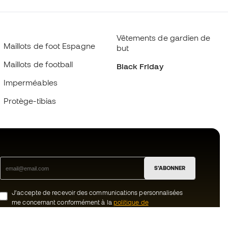
Vêtements de gardien de
Maillots de foot Espagne
but
Maillots de football
Black Friday
Imperméables
Protège-tibias
S'ABONNER
J’accepte de recevoir des communications personnalisées
me concernant conformément à la
politique de
confidentialité
de Sports Emotion.