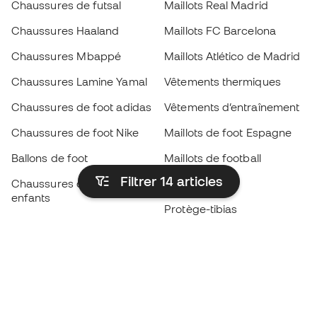
Chaussures de futsal
Maillots Real Madrid
Chaussures Haaland
Maillots FC Barcelona
Chaussures Mbappé
Maillots Atlético de Madrid
Chaussures Lamine Yamal
Vêtements thermiques
Chaussures de foot adidas
Vêtements d’entraînement
Chaussures de foot Nike
Maillots de foot Espagne
Ballons de foot
Maillots de football
Filtrer 14
articles
Chaussures de foot pour
Imperméables
enfants
Protège-tibias
Gants pour enfant
Vêtements de gardien de
Chaussures pour enfants
but
Vètements pour enfants
Black Friday