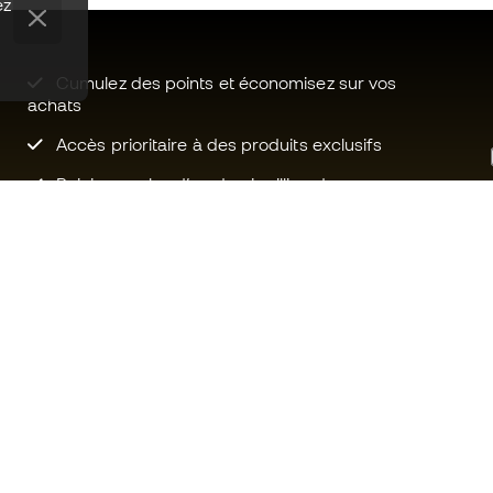
ez
Cumulez des points et économisez sur vos
achats
Accès prioritaire à des produits exclusifs
Rejoignez plus d’un demi-million de
membres.
Besoin d'aide ?
Fútbol Emot
Service client
La communa
Échanges et retours
Rejoignez no
Guide de l'équipement de football
Conditions g