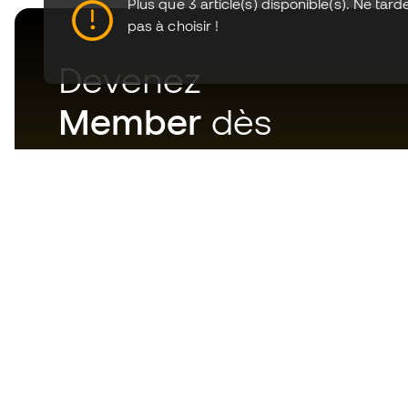
Plus que 3 article(s) disponible(s). Ne tard
pas à choisir !
Devenez
Member
dès
maintenant
Téléchargez maintenant
l'application pour les
passionnés du matériel de foot
et profitez d'un achat plus
rapide et pratique.