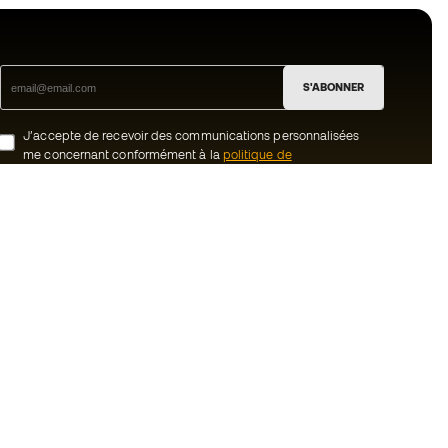
S'ABONNER
J’accepte de recevoir des communications personnalisées
me concernant conformément à la
politique de
confidentialité
de Sports Emotion.
ion
#BeTheBest
uté Member
Chez Sports Emotion, nous encourageons
une culture de vie sportive axée sur le
tre équipe
bien-être total de l’athlète, grâce à un
écosystème construit autour de la
énérales de vente
spécialisation de chacune des marques