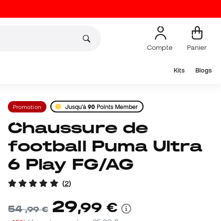
Compte
Panier
Kits
Blogs
Promotion
Jusqu'à
90
Points Member
Chaussure de
football Puma Ultra
6 Play FG/AG
(
2
)
29
,
99
€
54
,
99
€