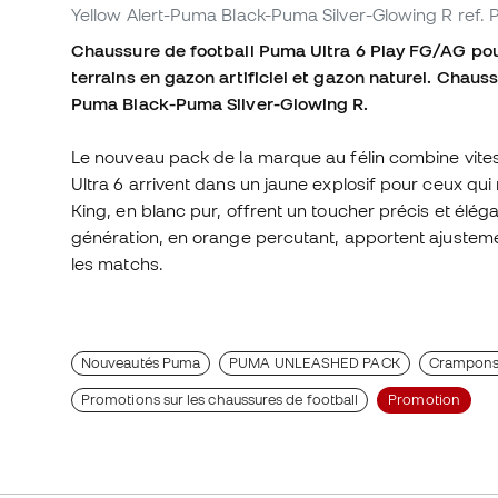
Yellow Alert-Puma Black-Puma Silver-Glowing R
ref.
Chaussure de football Puma Ultra 6 Play FG/AG pour
terrains en gazon artificiel et gazon naturel. Chau
Puma Black-Puma Silver-Glowing R.
Le nouveau pack de la marque au félin combine vitess
Ultra 6 arrivent dans un jaune explosif pour ceux qui 
King, en blanc pur, offrent un toucher précis et éléga
génération, en orange percutant, apportent ajustemen
les matchs.
Nouveautés Puma
PUMA UNLEASHED PACK
Crampons 
Promotions sur les chaussures de football
Promotion