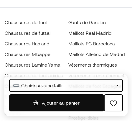
Chaussures de foot
Gants de Gardien
Chaussures de futsal
Maillots Real Madrid
Chaussures Haaland
Maillots FC Barcelona
Chaussures Mbappé
Maillots Atlético de Madrid
Chaussures Lamine Yamal
Vêtements thermiques
Chaussures de foot adidas
Vêtements d’entraînement
Choisissez une taille
Chaussures de foot Nike
Maillots de foot Espagne
Ballons de foot
Maillots de football
Ajouter au panier
Chaussures de foot pour
Imperméables
enfants
Protège-tibias
Gants pour enfant
Vêtements de gardien de