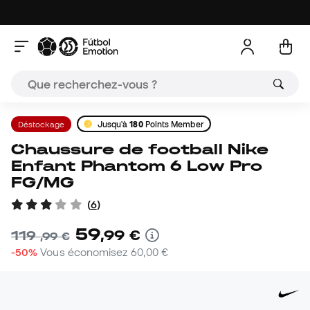
Déstockage
Jusqu'à
180
Points Member
Chaussure de football Nike
Enfant Phantom 6 Low Pro
FG/MG
(
6
)
59
,
99
€
119
,
99
€
-50%
Vous économisez
60,00 €