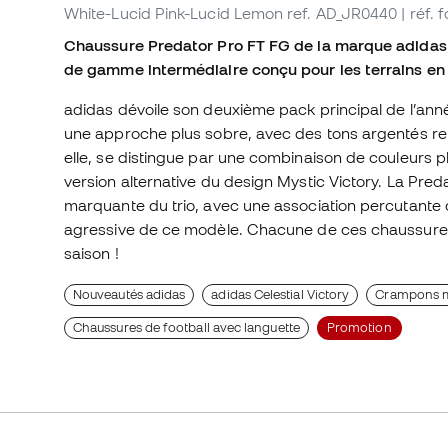
White-Lucid Pink-Lucid Lemon
ref. AD_JR0440
| réf.
Chaussure Predator Pro FT FG de la marque adidas,
de gamme intermédiaire conçu pour les terrains en 
adidas dévoile son deuxième pack principal de l’année
une approche plus sobre, avec des tons argentés reh
elle, se distingue par une combinaison de couleurs p
version alternative du design Mystic Victory. La Predat
marquante du trio, avec une association percutante de 
agressive de ce modèle. Chacune de ces chaussures es
saison !
Nouveautés adidas
adidas Celestial Victory
Crampons mo
Chaussures de football avec languette
Promotion