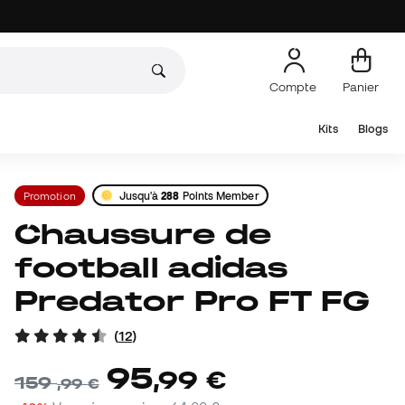
Compte
Panier
Kits
Blogs
Promotion
Jusqu'à
288
Points Member
Chaussure de
football adidas
Predator Pro FT FG
(
12
)
95
,
99
€
159
,
99
€