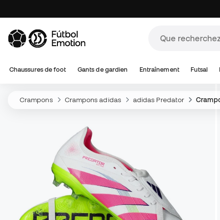
Chaussures de foot
Gants de gardien
Entraînement
Futsal
Crampons
Crampons adidas
adidas Predator
Crampo