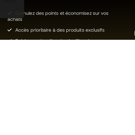
Cumulez des points et économisez sur vos
achats
Accès prioritaire à des produits exclusifs
Rejoignez plus d’un demi-million de
membres.
Besoin d'aide ?
Fútbol Emot
Service client
La communa
Échanges et retours
Rejoignez no
Guide de l'équipement de football
Conditions g
Guide des tailles
Politique de 