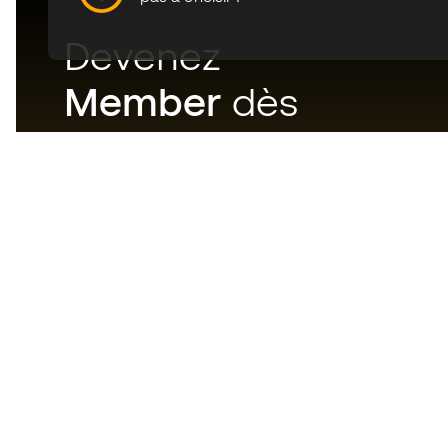
Devenez
Member
dès
maintenant
Téléchargez maintenant
l'application pour les
passionnés du matériel de foot
et profitez d'un achat plus
rapide et pratique.