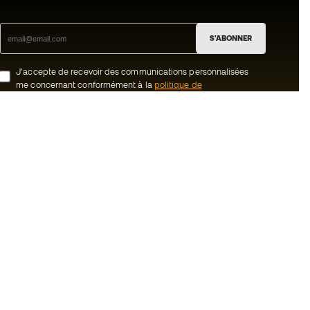
S'ABONNER
J’accepte de recevoir des communications personnalisées
me concernant conformément à la
politique de
confidentialité
de Sports Emotion.
ion
#BeTheBest
uté Member
Chez Sports Emotion, nous encourageons
une culture de vie sportive axée sur le
tre équipe
bien-être total de l’athlète, grâce à un
écosystème construit autour de la
énérales de vente
spécialisation de chacune des marques
qui composent le groupe.
cookies