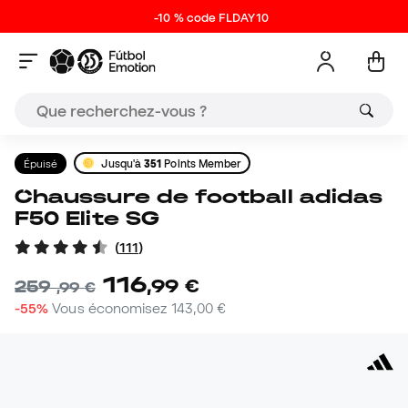
-10 % code FLDAY10
Épuisé
Jusqu'à
351
Points Member
Chaussure de football adidas
F50 Elite SG
(
111
)
116
,
99
€
259
,
99
€
-55%
Vous économisez
143,00 €