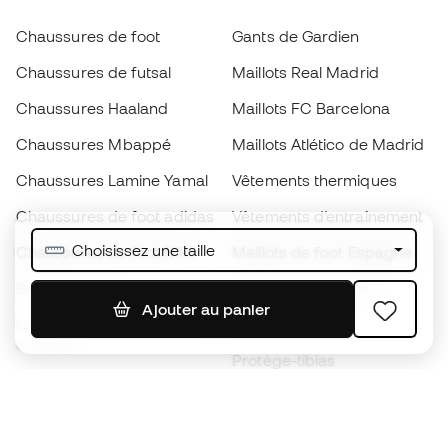
Chaussures de foot
Gants de Gardien
Chaussures de futsal
Maillots Real Madrid
Chaussures Haaland
Maillots FC Barcelona
Chaussures Mbappé
Maillots Atlético de Madrid
Chaussures Lamine Yamal
Vêtements thermiques
Chaussures de foot adidas
Vêtements d’entraînement
Choisissez une taille
Chaussures de foot Nike
Maillots de foot Espagne
Ballons de foot
Maillots de football
Ajouter au panier
Chaussures de foot pour
Imperméables
enfants
Protège-tibias
Gants pour enfant
Vêtements de gardien de
Chaussures pour enfants
but