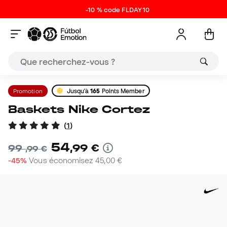
-10 % code FLDAY10
Promotion
Jusqu'à
165
Points Member
Baskets Nike Cortez
(
1
)
54
,
99
€
99
,
99
€
-45%
Vous économisez
45,00 €