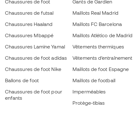
Chaussures de foot
Gants de Gardien
Chaussures de futsal
Maillots Real Madrid
Chaussures Haaland
Maillots FC Barcelona
Chaussures Mbappé
Maillots Atlético de Madrid
Chaussures Lamine Yamal
Vêtements thermiques
Chaussures de foot adidas
Vêtements d’entraînement
Chaussures de foot Nike
Maillots de foot Espagne
Ballons de foot
Maillots de football
Chaussures de foot pour
Imperméables
enfants
Protège-tibias
Gants pour enfant
Vêtements de gardien de
Chaussures pour enfants
but
Vètements pour enfants
Black Friday