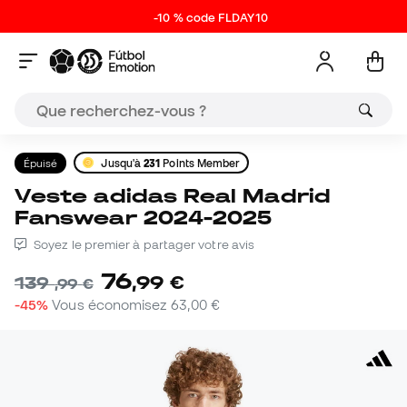
-10 % code FLDAY10
Épuisé
Jusqu'à
231
Points Member
Veste adidas Real Madrid
Fanswear 2024-2025
Soyez le premier à partager votre avis
76
,
99
€
139
,
99
€
-45%
Vous économisez
63,00 €