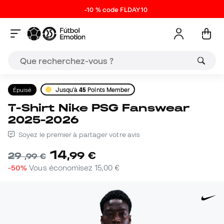
-10 % code FLDAY10
Épuisé
Jusqu'à
45
Points Member
T-Shirt Nike PSG Fanswear
2025-2026
Soyez le premier à partager votre avis
14
,
99
€
29
,
99
€
-50%
Vous économisez
15,00 €