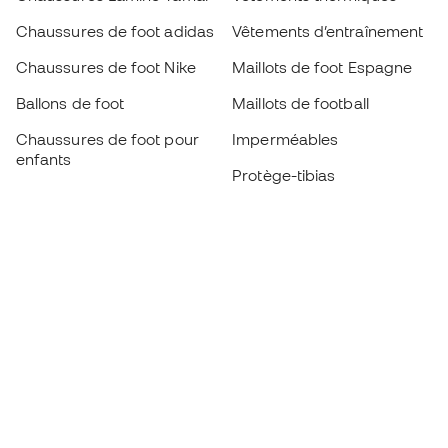
Chaussures de foot adidas
Vêtements d’entraînement
Chaussures de foot Nike
Maillots de foot Espagne
Ballons de foot
Maillots de football
Chaussures de foot pour
Imperméables
enfants
Protège-tibias
Gants pour enfant
Vêtements de gardien de
Chaussures pour enfants
but
Vètements pour enfants
Black Friday
Devenez
Member
dès maintenant