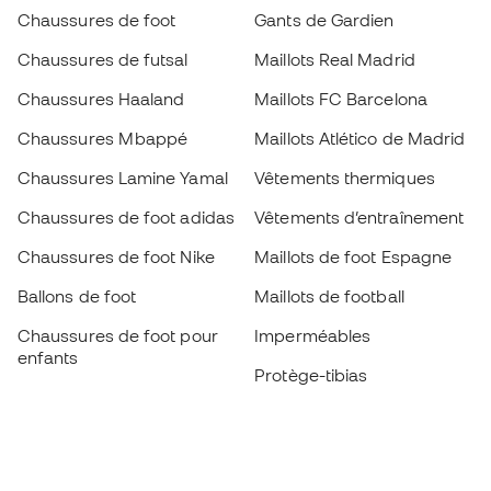
Chaussures de foot
Gants de Gardien
Chaussures de futsal
Maillots Real Madrid
Chaussures Haaland
Maillots FC Barcelona
Chaussures Mbappé
Maillots Atlético de Madrid
Chaussures Lamine Yamal
Vêtements thermiques
Chaussures de foot adidas
Vêtements d’entraînement
Chaussures de foot Nike
Maillots de foot Espagne
Ballons de foot
Maillots de football
Chaussures de foot pour
Imperméables
enfants
Protège-tibias
Gants pour enfant
Vêtements de gardien de
Chaussures pour enfants
but
Vètements pour enfants
Black Friday