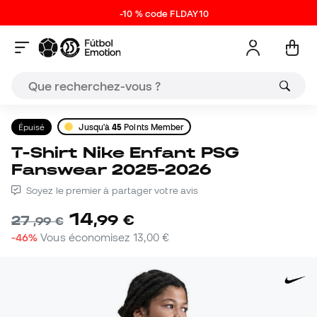
-10 % code FLDAY10
Épuisé
Jusqu'à
45
Points Member
T-Shirt Nike Enfant PSG
Fanswear 2025-2026
Soyez le premier à partager votre avis
14
,
99
€
27
,
99
€
-46%
Vous économisez
13,00 €