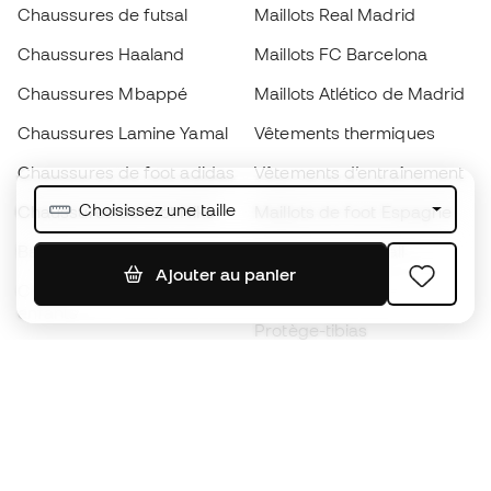
Chaussures de futsal
Maillots Real Madrid
Chaussures Haaland
Maillots FC Barcelona
Chaussures Mbappé
Maillots Atlético de Madrid
Chaussures Lamine Yamal
Vêtements thermiques
Chaussures de foot adidas
Vêtements d’entraînement
Choisissez une taille
Chaussures de foot Nike
Maillots de foot Espagne
Ballons de foot
Maillots de football
Ajouter au panier
Chaussures de foot pour
Imperméables
enfants
Protège-tibias
Gants pour enfant
Vêtements de gardien de
Chaussures pour enfants
but
Vètements pour enfants
Black Friday