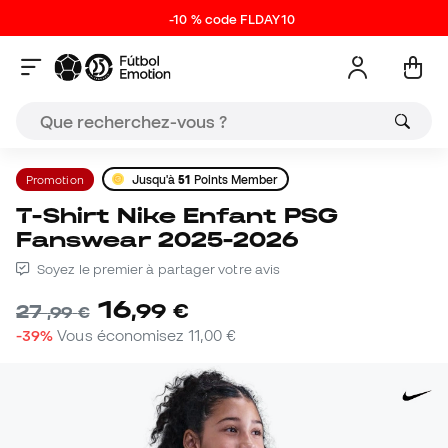
-10 % code FLDAY10
Promotion
Jusqu'à
51
Points Member
T-Shirt Nike Enfant PSG
Fanswear 2025-2026
Soyez le premier à partager votre avis
16
,
99
€
27
,
99
€
-39%
Vous économisez
11,00 €