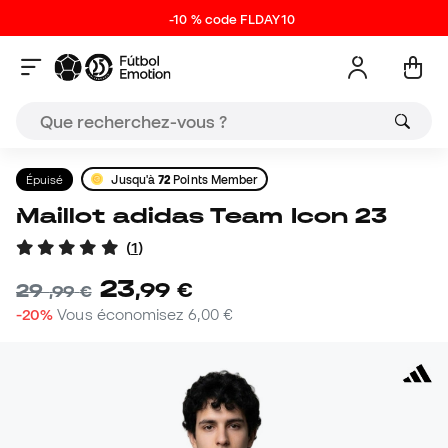
-10 % code FLDAY10
Épuisé
Jusqu'à
72
Points Member
Maillot adidas Team Icon 23
(
1
)
23
,
99
€
29
,
99
€
-20%
Vous économisez
6,00 €